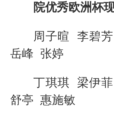
院优秀欧洲杯现
周子暄 李碧芳
岳峰 张婷
丁琪琪 梁伊菲
舒亭 惠施敏