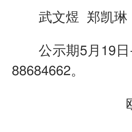
武文煜 郑凯琳
公示期5月19日
88684662。