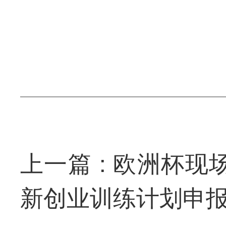
欧洲杯现场
新创业训练计划申