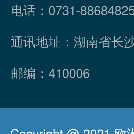
电话：0731-8868482
通讯地址：湖南省长
邮编：410006
Copyright @ 2