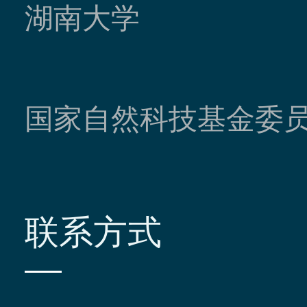
湖南大学
国家自然科技基金委
联系方式