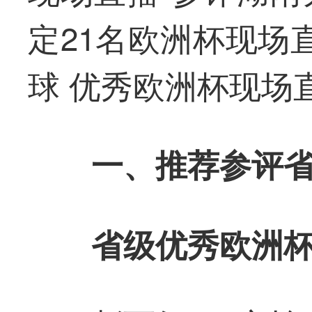
定21名欧洲杯现场
球 优秀欧洲杯现场
一、推荐参评
省级优秀欧洲杯